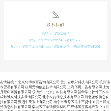
联系我们
电话：1372326**
邮箱：137237699**
452@163.com
地址：深圳市龙华新区民治街道布龙路北侧华美丽苑6栋05
友情链接：
北京钇博教育咨询有限公司
贵州云摩尔科技有限公司
杭州瑞
表贸易有限公司
杭州元动信息技术有限公司
上海佰历广告有限公司
上海
月颦庆商贸有限公司
乐活邦（北京）科技有限公司
裕华掌上软件工作室
成都维兴科技实业有限公司
北京友普信息技术有限公司
河北蓝畅信息科
技有限公司
澄迈中天置业有限公司
南宁市青秀区逗来百货铺
东莞市沃克
邦信息科技有限公司
栾城区正华强保温材料厂
经纬国度房地产置业（武