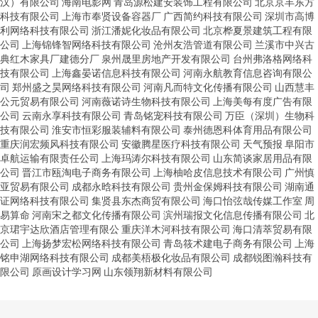
汉）有限公司
海南电影网
青岛源松建安装饰工程有限公司
北京京丰东方
科技有限公司
上海市奉贤设备容器厂
广西简约科技有限公司
深圳市高博
利网络科技有限公司
浙江潘妮化妆品有限公司
北京桦夏景建筑工程有限
公司
上海锦锋智网络科技有限公司
沧州友浩管道有限公司
兰溪市中兴古
典红木家具厂建德分厂
泉州晟里房地产开发有限公司
台州弗洛格网络科
技有限公司
上海鑫晏诺信息科技有限公司
河南永航教育信息咨询有限公
司
郑州盛之昊网络科技有限公司
河南凡而特文化传播有限公司
山西慧丰
公元贸易有限公司
河南薇诺诗生物科技有限公司
上海美每有度广告有限
公司
云南永享科技有限公司
青岛铭宠科技有限公司
万臣（深圳）生物科
技有限公司
淮安市恒彩服装辅料有限公司
泰州德恩科体育用品有限公司
重庆润宏频风科技有限公司
安徽腾星医疗科技有限公司
天气预报
阜阳市
卓航运输有限责任公司
上海玛涛尔科技有限公司
山东简谈家居用品有限
公司
晋江市瓯淘电子商务有限公司
上海柚哈皮信息技术有限公司
广州慎
亚贸易有限公司
成都永晗科技有限公司
贵州金保姆科技有限公司
湖南通
证网络科技有限公司
集贤县东杰商贸有限公司
海口怡弦哉传媒工作室
周
易算命
河南宋之都文化传播有限公司
滨州瑞报文化信息传播有限公司
北
京珺宇达欣酒店管理有限公
重庆洋木河科技有限公司
海口清萃贸易有限
公司
上海扬梦宏松网络科技有限公司
青岛筱术建电子商务有限公司
上海
铭申湖网络科技有限公司
成都美梧极化妆品有限公司
成都锐图瀚科技有
限公司
原画设计学习网
山东领翔新材料有限公司